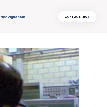
acovigilancia
C
O
N
T
Á
C
T
A
N
O
S